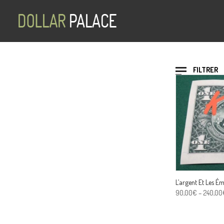
FILTRER
L’argent Et Les Ém
90,00
€
–
240,00