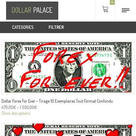
0
CATEGORIES
FILTRER
Dollar Forex For Ever – Tirage 10 Exemplaires Tout Format Confondu
470,00
€
–
1 050,00
€
Choix des options