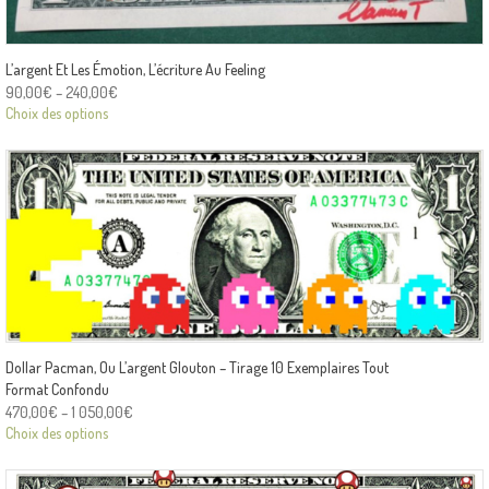
L’argent Et Les Émotion, L’écriture Au Feeling
90,00
€
–
240,00
€
Choix des options
Dollar Pacman, Ou L’argent Glouton – Tirage 10 Exemplaires Tout
Format Confondu
470,00
€
–
1 050,00
€
Choix des options