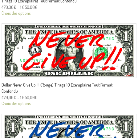
Tirage 10 Exemplaires Tout Format Confondu
470,00
€
–
1 050,00
€
Choix des options
Dollar Never Give Up !!! (Rouge) Tirage 10 Exemplaires Tout Format
Confondu
470,00
€
–
1 050,00
€
Choix des options