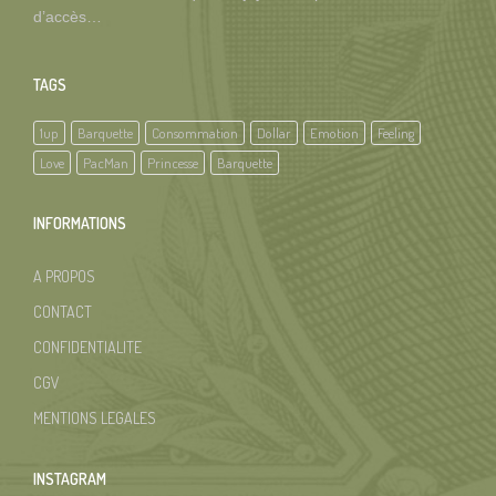
d’accès…
TAGS
1up
Barquette
Consommation
Dollar
Emotion
Feeling
Love
PacMan
Princesse
Barquette
INFORMATIONS
A PROPOS
CONTACT
CONFIDENTIALITE
CGV
MENTIONS LEGALES
INSTAGRAM